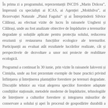
În prima zi a programului, reprezentanții INCDS „Marin Drăcea”,
împreună cu specialiști ai ICAS, ai Agenției „Moldsilva”, ai
Rezervației Naturale „Plaiul Fagului” și ai Întreprinderii Silvice
Călărași, au efectuat vizite de lucru în raioanele Ungheni și
Călărași, unde au fost analizate obiective de împădurire a terenurilor
degradate și soluțiile aplicate pentru protecția solului, reducerea
eroziunii și restaurarea funcțiilor ecologice ale terenurilor.
Participanții au evaluat atât rezultatele lucrărilor realizate, cât și
perspectivele de dezvoltare a unor noi proiecte de reabilitare
ecologică.
Programul a continuat în 30 iunie, prin vizite în raioanele Ialoveni și
Cimișlia, unde au fost prezentate exemple de bune practici privind
înființarea și întreținerea plantațiilor forestiere pe terenuri degradate.
Discuțiile tehnice au vizat alegerea speciilor forestiere adaptate
condițiilor staționale, metodele moderne de împădurire, tehnologiile
de întreținere a culturilor forestiere și integrarea măsurilor de
conservare a solului și apei în procesul de gospodărire durabilă a