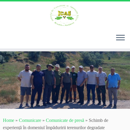
Skip
to
content
Home
»
Comunicare
»
Comunicate de presă
»
Schimb de
experiență în domeniul împăduririi terenurilor degradate