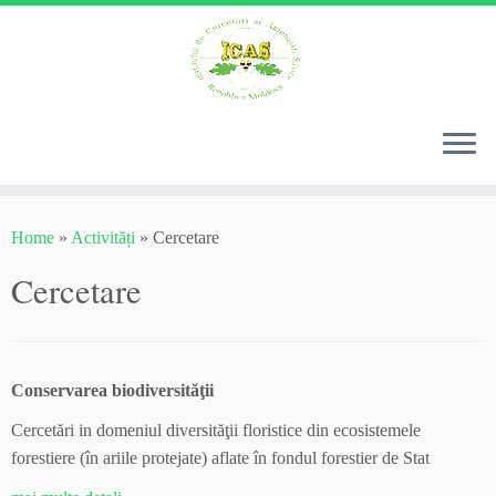
Skip
to
Home
»
Activități
»
Cercetare
content
Cercetare
Conservarea biodiversităţii
Cercetări in domeniul diversităţii floristice din ecosistemele
forestiere (în ariile protejate) aflate în fondul forestier de Stat