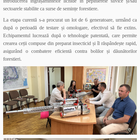
introducerea îngrășămintelor lichide în pepinierele silvice și/sau
sectoarele stabilite ca surse de semințe forestiere.
La etapa curentă s-a procurat un lot de 6 generatoare, urmând ca
după o perioadă de testare și omologare, efectivul să fie extins.
Echipamentul lucrează după o tehnologie patentată, care permite
crearea ceții compuse din preparat insecticid și îl răspândește rapid,
asigurând o combatere eficientă contra bolilor și dăunătorilor
forestieri.