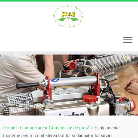
Skip
to
content
Home
»
Comunicare
»
Comunicate de presă
»
Echipamente
moderne pentru combaterea bolilor și dăunătorilor silvici