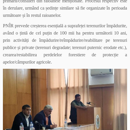
primării/consilieri din raioanele menționate. Procesul respectiv este
în derulare, urmând ca ședințe similare să fie organizate în perioada
următoare și în restul raioanelor.
PNÎR prevede creșterea esențială a suprafeței terenurilor împădurite,
având o țintă de cel puțin de 100 mii ha pentru următorii 10 ani,
prin activități de împădurire/reîmpădurire/reabilitare pe terenuri
publice și private (terenuri degradate; terenuri puternic erodate etc.),
crearea/restabilirea perdelelor forestiere de protecție a
apelor/câmpurilor agricole.