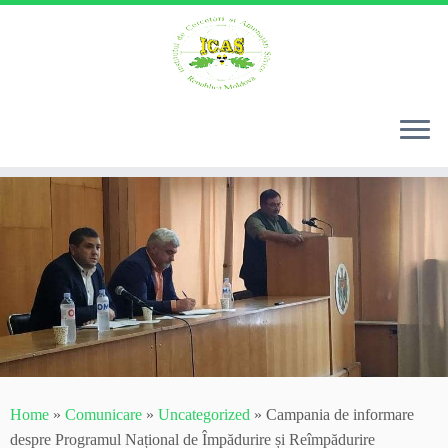
Skip
to
content
Home
»
Comunicare
»
Uncategorized
»
Campania de informare
despre Programul Național de Împădurire și Reîmpădurire