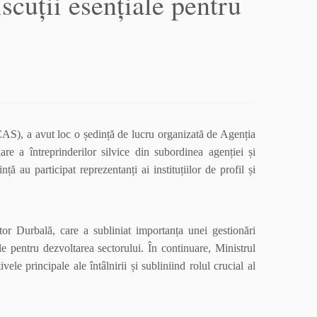
scuții esențiale pentru
ICAS), a avut loc o ședință de lucru organizată de Agenția
are a întreprinderilor silvice din subordinea agenției și
ță au participat reprezentanți ai instituțiilor de profil și
tor Durbală, care a subliniat importanța unei gestionări
le pentru dezvoltarea sectorului. În continuare, Ministrul
le principale ale întâlnirii și subliniind rolul crucial al