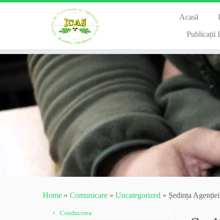
Acasă
Publicații
Skip
to
content
Home
»
Comunicare
»
Uncategorized
»
Ședința Agenției 
Conducerea