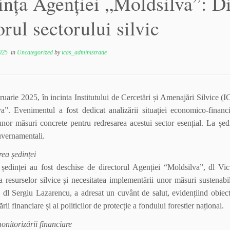
ința Agenției „Moldsilva”: Di
orul sectorului silvic
025
in
Uncategorized
by
icas_administratie
ruarie 2025, în incinta Institutului de Cercetări și Amenajări Silvice (
a”. Evenimentul a fost dedicat analizării situației economico-financi
 unor măsuri concrete pentru redresarea acestui sector esențial. La ședin
guvernamentali.
ea ședinței
 ședinței au fost deschise de directorul Agenției “Moldsilva”, dl Vic
 a resurselor silvice și necesitatea implementării unor măsuri sustenabi
 dl Sergiu Lazarencu, a adresat un cuvânt de salut, evidențiind obiective
rii financiare și al politicilor de protecție a fondului forestier național.
onitorizării financiare