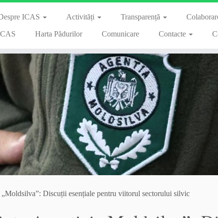
Despre ICAS
Activități
Transparență
Colaborare
 ICAS
Harta Pădurilor
Comunicare
Contacte
C
„Moldsilva”: Discuții esențiale pentru viitorul sectorului silvic