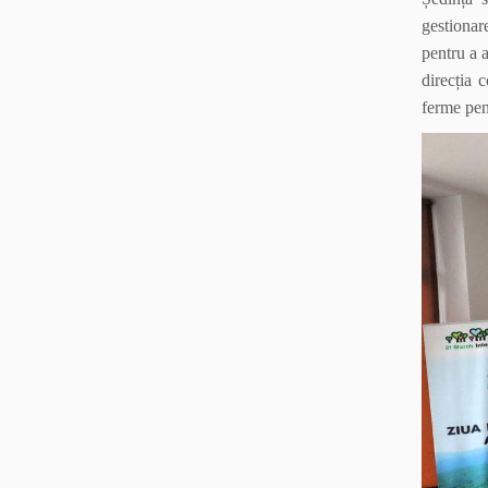
gestionare
pentru a 
direcția 
ferme pent