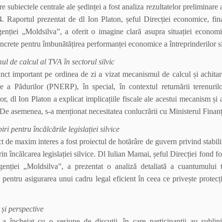
e subiectele centrale ale ședinței a fost analiza rezultatelor preliminare a
. Raportul prezentat de dl Ion Platon, șeful Direcției economice, fi
enției „Moldsilva”, a oferit o imagine clară asupra situației econom
ncrete pentru îmbunătățirea performanței economice a întreprinderilor sil
l de calcul al TVA în sectorul silvic
nct important pe ordinea de zi a vizat mecanismul de calcul și achit
re a Pădurilor (PNERP), în special, în contextul returnării terenurilo
or, dl Ion Platon a explicat implicațiile fiscale ale acestui mecanism și 
. De asemenea, s-a menționat necesitatea conlucrării cu Ministerul Finan
i pentru încălcările legislației silvice
t de maxim interes a fost proiectul de hotărâre de guvern privind stabili
in încălcarea legislației silvice. Dl Iulian Mamai, șeful Direcției fond f
enției „Moldsilva”, a prezentat o analiză detaliată a cuantumului t
 pentru asigurarea unui cadru legal eficient în ceea ce privește protecț
 și perspective
-a încheiat cu o sesiune de discuții, în care participanții au sublin