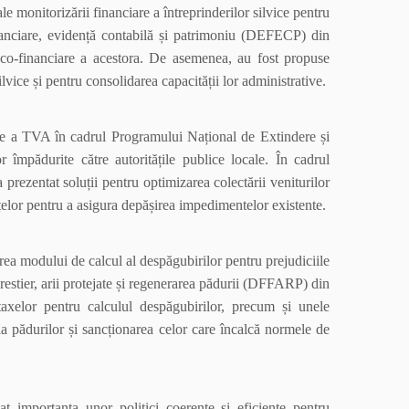
le monitorizării financiare a întreprinderilor silvice pentru
nanciare, evidență contabilă și patrimoniu (DEFECP) din
ico-financiare a acestora. De asemenea, au fost propuse
vice și pentru consolidarea capacității lor administrative.
are a TVA în cadrul Programului Național de Extindere și
r împădurite către autoritățile publice locale. În cadrul
a prezentat soluții pentru optimizarea colectării veniturilor
țelor pentru a asigura depășirea impedimentelor existente.
rea modului de calcul al despăgubirilor pentru prejudiciile
orestier, arii protejate și regenerarea pădurii (DFFARP) din
axelor pentru calculul despăgubirilor, precum și unele
ia pădurilor și sancționarea celor care încalcă normele de
iat importanța unor politici coerente și eficiente pentru