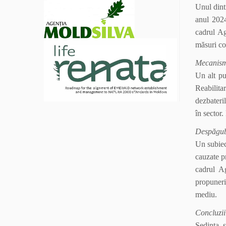
Unul dintr
anul 2024
cadrul Ag
măsuri co
Mecanismu
Un alt pu
Reabilita
dezbateril
în sector
Despăgubir
Un subiec
cauzate pr
cadrul Ag
propuneri
mediu.
Concluzii
Ședința s