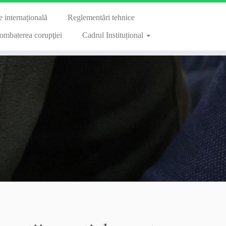
 internațională
Reglementări tehnice
ombaterea corupţiei
Cadrul Instituțional