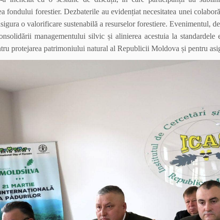
a fondului forestier. Dezbaterile au evidențiat necesitatea unei colaborăr
asigura o valorificare sustenabilă a resurselor forestiere. Evenimentul, d
consolidării managementului silvic și alinierea acestuia la standardele
ru protejarea patrimoniului natural al Republicii Moldova și pentru asigu