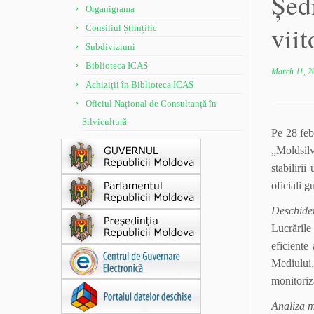
Șed
Organigrama
viit
Consiliul Științific
Subdiviziuni
Biblioteca ICAS
March 11, 2
Achiziții în Biblioteca ICAS
Oficiul Național de Consultanță în
Silvicultură
Pe 28 feb
„Moldsilv
stabilirii
oficiali 
Deschider
Lucrările
eficiente
Mediului,
monitoriză
Analiza m