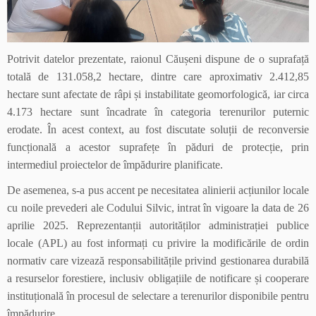
Potrivit datelor prezentate, raionul Căușeni dispune de o suprafață
totală de 131.058,2 hectare, dintre care aproximativ 2.412,85
hectare sunt afectate de râpi și instabilitate geomorfologică, iar circa
4.173 hectare sunt încadrate în categoria terenurilor puternic
erodate. În acest context, au fost discutate soluții de reconversie
funcțională a acestor suprafețe în păduri de protecție, prin
intermediul proiectelor de împădurire planificate.
De asemenea, s-a pus accent pe necesitatea alinierii acțiunilor locale
cu noile prevederi ale Codului Silvic, intrat în vigoare la data de 26
aprilie 2025. Reprezentanții autorităților administrației publice
locale (APL) au fost informați cu privire la modificările de ordin
normativ care vizează responsabilitățile privind gestionarea durabilă
a resurselor forestiere, inclusiv obligațiile de notificare și cooperare
instituțională în procesul de selectare a terenurilor disponibile pentru
împădurire.