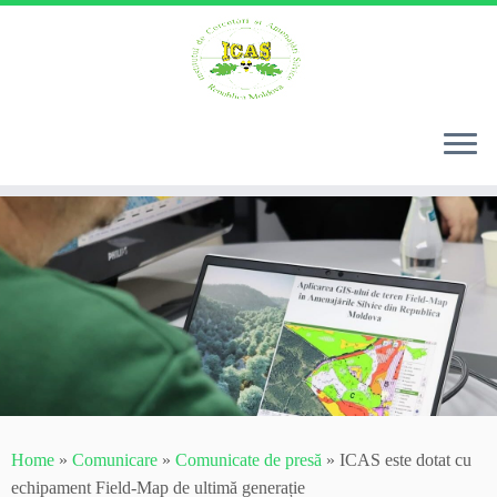
Skip
to
content
Home
»
Comunicare
»
Comunicate de presă
»
ICAS este dotat cu
echipament Field-Map de ultimă generație