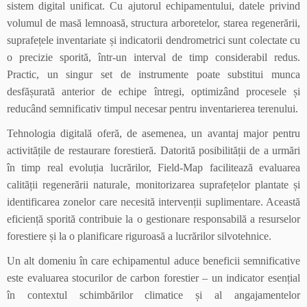
sistem digital unificat. Cu ajutorul echipamentului, datele privind
volumul de masă lemnoasă, structura arboretelor, starea regenerării,
suprafețele inventariate și indicatorii dendrometrici sunt colectate cu
o precizie sporită, într-un interval de timp considerabil redus.
Practic, un singur set de instrumente poate substitui munca
desfășurată anterior de echipe întregi, optimizând procesele și
reducând semnificativ timpul necesar pentru inventarierea terenului.
Tehnologia digitală oferă, de asemenea, un avantaj major pentru
activitățile de restaurare forestieră. Datorită posibilității de a urmări
în timp real evoluția lucrărilor, Field-Map facilitează evaluarea
calității regenerării naturale, monitorizarea suprafețelor plantate și
identificarea zonelor care necesită intervenții suplimentare. Această
eficiență sporită contribuie la o gestionare responsabilă a resurselor
forestiere și la o planificare riguroasă a lucrărilor silvotehnice.
Un alt domeniu în care echipamentul aduce beneficii semnificative
este evaluarea stocurilor de carbon forestier – un indicator esențial
în contextul schimbărilor climatice și al angajamentelor