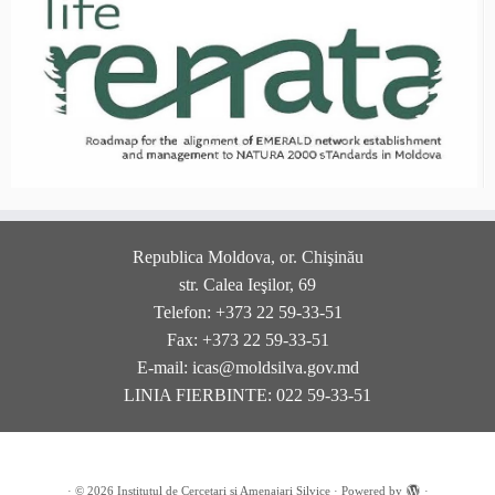
Republica Moldova, or. Chişinău
str. Calea Ieşilor, 69
Telefon: +373 22 59-33-51
Fax: +373 22 59-33-51
E-mail: icas@moldsilva.gov.md
LINIA FIERBINTE: 022 59-33-51
·
© 2026
Institutul de Cercetari si Amenajari Silvice
·
Powered by
·