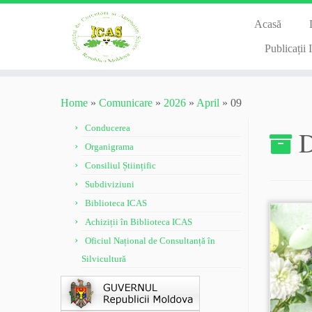
Acasă
Publicații
Skip
to
Home
»
Comunicare
»
2026
»
April
»
09
content
Conducerea
D
Organigrama
Consiliul Științific
Subdiviziuni
Biblioteca ICAS
Achiziții în Biblioteca ICAS
Oficiul Național de Consultanță în
Silvicultură