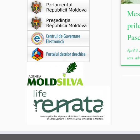
Mesa
pril
Pas
April 9,
icas_adm