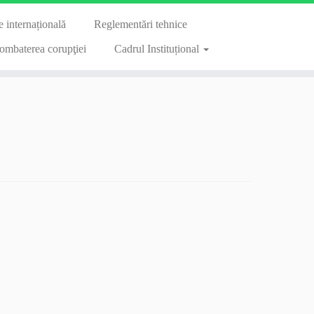
 internațională
Reglementări tehnice
ombaterea corupţiei
Cadrul Instituțional