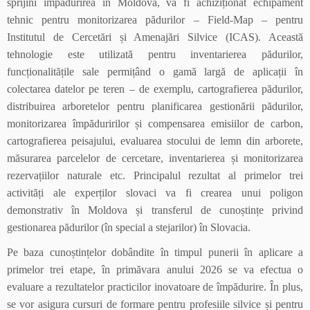
sprijini împădurirea în Moldova, va fi achiziționat echipament
tehnic pentru monitorizarea pădurilor – Field-Map – pentru
Institutul de Cercetări și Amenajări Silvice (ICAS). Această
tehnologie este utilizată pentru inventarierea pădurilor,
funcționalitățile sale permițând o gamă largă de aplicații în
colectarea datelor pe teren – de exemplu, cartografierea pădurilor,
distribuirea arboretelor pentru planificarea gestionării pădurilor,
monitorizarea împăduririlor și compensarea emisiilor de carbon,
cartografierea peisajului, evaluarea stocului de lemn din arborete,
măsurarea parcelelor de cercetare, inventarierea și monitorizarea
rezervațiilor naturale etc. Principalul rezultat al primelor trei
activități ale experților slovaci va fi crearea unui poligon
demonstrativ în Moldova și transferul de cunoștințe privind
gestionarea pădurilor (în special a stejarilor) în Slovacia.
Pe baza cunoștințelor dobândite în timpul punerii în aplicare a
primelor trei etape, în primăvara anului 2026 se va efectua o
evaluare a rezultatelor practicilor inovatoare de împădurire. În plus,
se vor asigura cursuri de formare pentru profesiile silvice și pentru