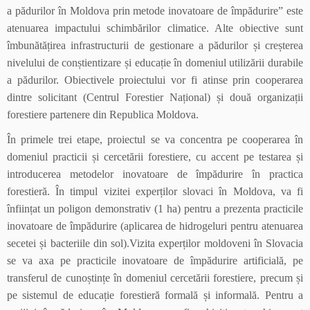
a pădurilor în Moldova prin metode inovatoare de împădurire” este
atenuarea impactului schimbărilor climatice. Alte obiective sunt
îmbunătățirea infrastructurii de gestionare a pădurilor și creșterea
nivelului de conștientizare și educație în domeniul utilizării durabile
a pădurilor. Obiectivele proiectului vor fi atinse prin cooperarea
dintre solicitant (Centrul Forestier Național) și două organizații
forestiere partenere din Republica Moldova.
În primele trei etape, proiectul se va concentra pe cooperarea în
domeniul practicii și cercetării forestiere, cu accent pe testarea și
introducerea metodelor inovatoare de împădurire în practica
forestieră. În timpul vizitei experților slovaci în Moldova, va fi
înființat un poligon demonstrativ (1 ha) pentru a prezenta practicile
inovatoare de împădurire (aplicarea de hidrogeluri pentru atenuarea
secetei și bacteriile din sol).Vizita experților moldoveni în Slovacia
se va axa pe practicile inovatoare de împădurire artificială, pe
transferul de cunoștințe în domeniul cercetării forestiere, precum și
pe sistemul de educație forestieră formală și informală. Pentru a