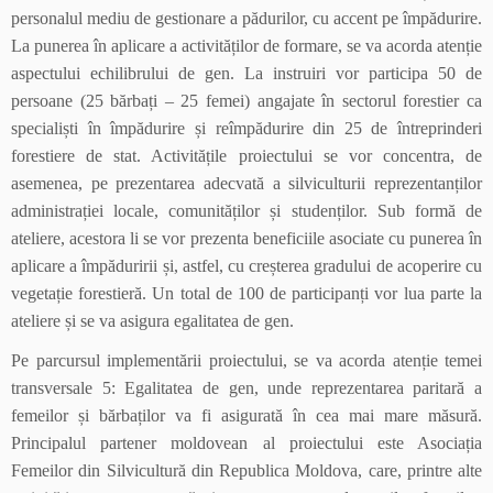
personalul mediu de gestionare a pădurilor, cu accent pe împădurire.
La punerea în aplicare a activităților de formare, se va acorda atenție
aspectului echilibrului de gen. La instruiri vor participa 50 de
persoane (25 bărbați – 25 femei) angajate în sectorul forestier ca
specialiști în împădurire și reîmpădurire din 25 de întreprinderi
forestiere de stat. Activitățile proiectului se vor concentra, de
asemenea, pe prezentarea adecvată a silviculturii reprezentanților
administrației locale, comunităților și studenților. Sub formă de
ateliere, acestora li se vor prezenta beneficiile asociate cu punerea în
aplicare a împăduririi și, astfel, cu creșterea gradului de acoperire cu
vegetație forestieră. Un total de 100 de participanți vor lua parte la
ateliere și se va asigura egalitatea de gen.
Pe parcursul implementării proiectului, se va acorda atenție temei
transversale 5: Egalitatea de gen, unde reprezentarea paritară a
femeilor și bărbaților va fi asigurată în cea mai mare măsură.
Principalul partener moldovean al proiectului este Asociația
Femeilor din Silvicultură din Republica Moldova, care, printre alte