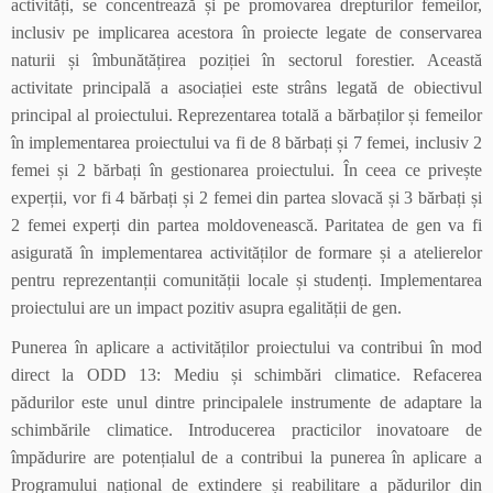
activități, se concentrează și pe promovarea drepturilor femeilor,
inclusiv pe implicarea acestora în proiecte legate de conservarea
naturii și îmbunătățirea poziției în sectorul forestier. Această
activitate principală a asociației este strâns legată de obiectivul
principal al proiectului. Reprezentarea totală a bărbaților și femeilor
în implementarea proiectului va fi de 8 bărbați și 7 femei, inclusiv 2
femei și 2 bărbați în gestionarea proiectului. În ceea ce privește
experții, vor fi 4 bărbați și 2 femei din partea slovacă și 3 bărbați și
2 femei experți din partea moldovenească. Paritatea de gen va fi
asigurată în implementarea activităților de formare și a atelierelor
pentru reprezentanții comunității locale și studenți. Implementarea
proiectului are un impact pozitiv asupra egalității de gen.
Punerea în aplicare a activităților proiectului va contribui în mod
direct la ODD 13: Mediu și schimbări climatice. Refacerea
pădurilor este unul dintre principalele instrumente de adaptare la
schimbările climatice. Introducerea practicilor inovatoare de
împădurire are potențialul de a contribui la punerea în aplicare a
Programului național de extindere și reabilitare a pădurilor din