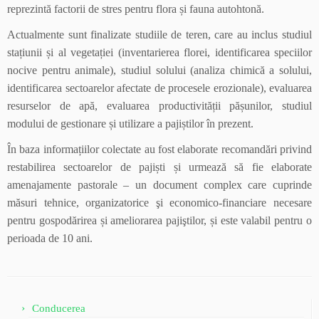
reprezintă factorii de stres pentru flora și fauna autohtonă.
Actualmente sunt finalizate studiile de teren, care au inclus studiul
stațiunii și al vegetației (inventarierea florei, identificarea speciilor
nocive pentru animale), studiul solului (analiza chimică a solului,
identificarea sectoarelor afectate de procesele erozionale), evaluarea
resurselor de apă, evaluarea productivității pășunilor, studiul
modului de gestionare și utilizare a pajiștilor în prezent.
În baza informațiilor colectate au fost elaborate recomandări privind
restabilirea sectoarelor de pajiști și urmează să fie elaborate
amenajamente pastorale – un document complex care cuprinde
măsuri tehnice, organizatorice şi economico-financiare necesare
pentru gospodărirea și ameliorarea pajiştilor, și este valabil pentru o
perioada de 10 ani.
Conducerea