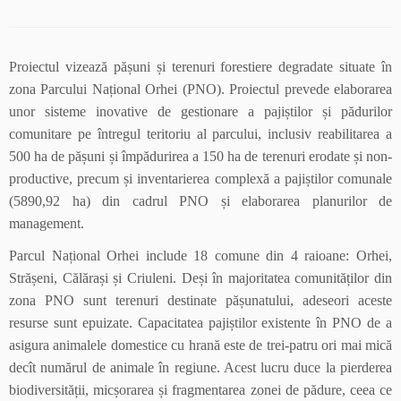
Proiectul vizează pășuni și terenuri forestiere degradate situate în
zona Parcului Național Orhei (PNO). Proiectul prevede elaborarea
unor sisteme inovative de gestionare a pajiștilor și pădurilor
comunitare pe întregul teritoriu al parcului, inclusiv reabilitarea a
500 ha de pășuni și împădurirea a 150 ha de terenuri erodate și non-
productive, precum și inventarierea complexă a pajiștilor comunale
(5890,92 ha) din cadrul PNO și elaborarea planurilor de
management.
Parcul Național Orhei include 18 comune din 4 raioane: Orhei,
Strășeni, Călărași și Criuleni. Deși în majoritatea comunităților din
zona PNO sunt terenuri destinate pășunatului, adeseori aceste
resurse sunt epuizate. Capacitatea pajiștilor existente în PNO de a
asigura animalele domestice cu hrană este de trei-patru ori mai mică
decît numărul de animale în regiune. Acest lucru duce la pierderea
biodiversității, micșorarea și fragmentarea zonei de pădure, ceea ce